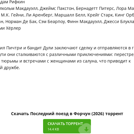
дам Рифкин
кольм Макдауэлл, Джеймс Пакстон, Бернадетт Питерс, Лора М
 М.К. Гейни, Ли Аренберг, Маршалл Белл, Крейг Старк, Кинг Ор
н, Норман Де Бак, Сэм Беарпоу, Финн Макдауэлл, Джесси Блукл
ми Хёрлер
ил Пичтри и бандит Дули заключают сделку и отправляются в 
ути они сталкиваются с различными приключениями: перестре
 тюрьмы и встречами с женщинами из салуна, что приводит к
й дружбе.
Скачать Последний поезд в Форчун (2026) торрент
СКАЧАТЬ ТОРРЕНТ
14.4 KB