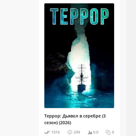
Террор: Дьявол в серебре (3
сезон) (2026)
1016
299
0.0
0