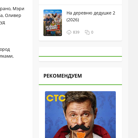
арано, Мэри
На деревню дедушке 2
ба, Оливер
(2026)
ауд
839
0
город
лками,
РЕКОМЕНДУЕМ