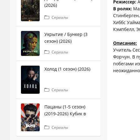
Режиссер:
А
(2026)
В ролях:
Мал
Стинберген,
Сериалы
Хиббс Уайма
Кэмпбелл, Э
Укрытие / Бункер (3
сезон) (2026)
Описание:
Учитель Сес
Сериалы
Форчун. В п
побегами из
Холод (1 сезон) (2026)
неожиданно
Сериалы
Пацаны (1-5 сезон)
(2019-2026) Кубик в
кубе
Сериалы