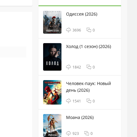
Одиссея (2026)
3696
0
Холод (1 сезон) (2026)
1842
0
Человек-паук: Новый
день (2026)
1541
0
Моана (2026)
923
0