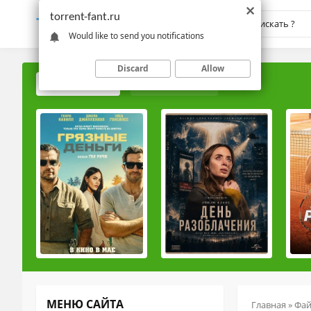
torrent-fant.ru
TORRENT-
FANT.RU
Would like to send you notifications
Discard
Allow
ПОПУЛЯРНЫЕ
РЕЙТИНГОВЫЕ
МЕНЮ САЙТА
Главная
»
Фа