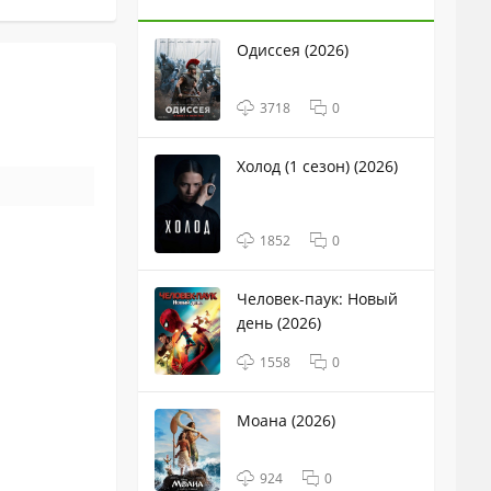
Одиссея (2026)
3718
0
Холод (1 сезон) (2026)
1852
0
Человек-паук: Новый
день (2026)
1558
0
Моана (2026)
924
0