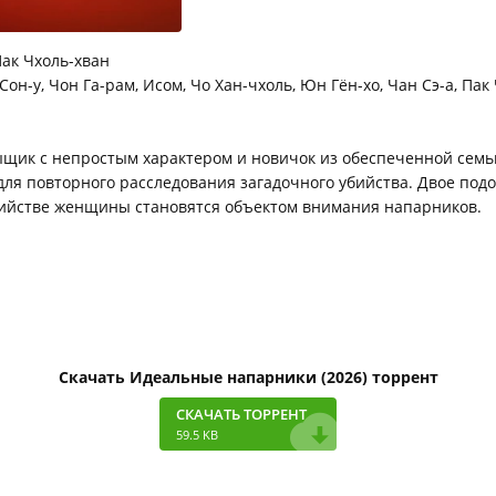
ак Чхоль-хван
Сон-у, Чон Га-рам, Исом, Чо Хан-чхоль, Юн Гён-хо, Чан Сэ-а, Пак
щик с непростым характером и новичок из обеспеченной семь
 для повторного расследования загадочного убийства. Двое по
бийстве женщины становятся объектом внимания напарников.
Скачать Идеальные напарники (2026) торрент
СКАЧАТЬ ТОРРЕНТ
59.5 KB