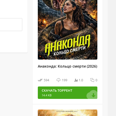
Анаконда: Кольцо смерти (2026)
594
199
1.0
0
СКАЧАТЬ ТОРРЕНТ
14.4 KB