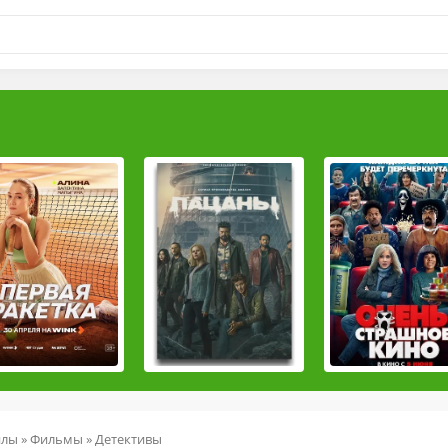
йлы
»
Фильмы
»
Детективы