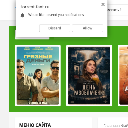
torrent-fant.ru
TORRENT-
FANT.RU
Would like to send you notifications
Discard
Allow
ПОПУЛЯРНЫЕ
РЕЙТИНГОВЫЕ
МЕНЮ САЙТА
Главная
»
Фа