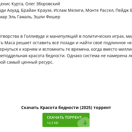
енис Курта, Олег Зборовский
ди Аоуад, Брайан Краузе, Ислам Мелиги, Монте Рассел, Пейдж Б
Омар Эль Гамаль, Эшли Фишер
итворства в Голливуде и манипуляций в политических играх, м
ь Маса решает оставить всё позади и найти своё подлинное «я
ернуться к корням и вспомнить те времена, когда вместо милли
еподдельная красота бедности. Однако система не намерена л
вой самый ценный ресурс.
Скачать Красота бедности (2025) торрент
СКАЧАТЬ ТОРРЕНТ
14.3 KB