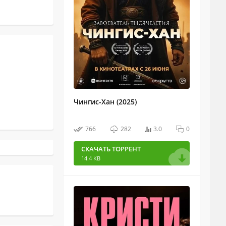
Чингис-Хан (2025)
766
282
3.0
0
СКАЧАТЬ ТОРРЕНТ
14.4 KB