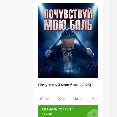
Почувствуй мою боль (2025)
165
43
0.0
0
СКАЧАТЬ ТОРРЕНТ
14.4 KB