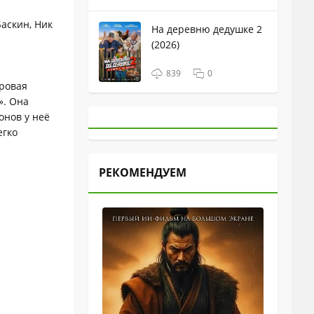
аскин, Ник
На деревню дедушке 2
(2026)
839
0
ировая
». Она
онов у неё
егко
РЕКОМЕНДУЕМ