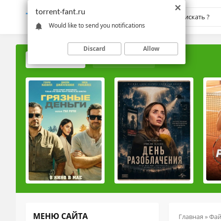
torrent-fant.ru
TORRENT-
FANT.RU
Would like to send you notifications
Discard
Allow
ПОПУЛЯРНЫЕ
РЕЙТИНГОВЫЕ
МЕНЮ САЙТА
Главная
»
Фа