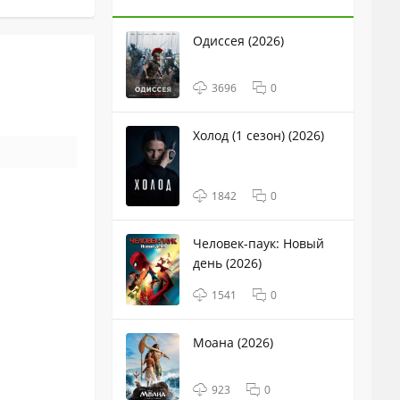
Одиссея (2026)
3696
0
Холод (1 сезон) (2026)
1842
0
Человек-паук: Новый
день (2026)
1541
0
Моана (2026)
923
0