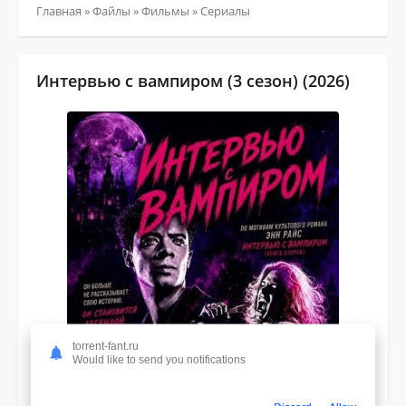
Главная
»
Файлы
»
Фильмы
»
Сериалы
Интервью с вампиром (3 сезон) (2026)
torrent-fant.ru
Would like to send you notifications