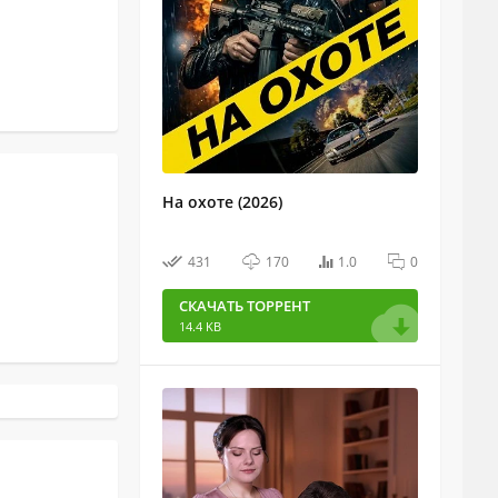
На охоте (2026)
431
170
1.0
0
СКАЧАТЬ ТОРРЕНТ
14.4 KB