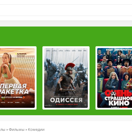
йлы
»
Фильмы
»
Комедии