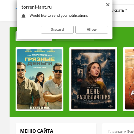
torrent-fant.ru
TORRENT-
FANT.RU
Would like to send you notifications
Discard
Allow
ПОПУЛЯРНЫЕ
РЕЙТИНГОВЫЕ
МЕНЮ САЙТА
Главная
»
Фа