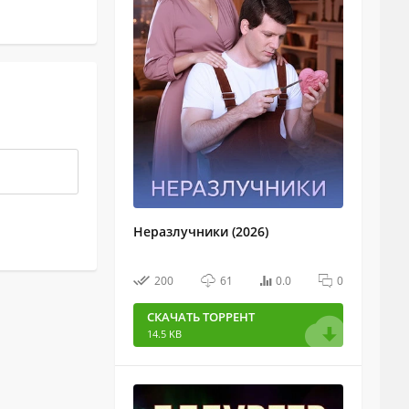
Неразлучники (2026)
200
61
0.0
0
СКАЧАТЬ ТОРРЕНТ
14.5 KB