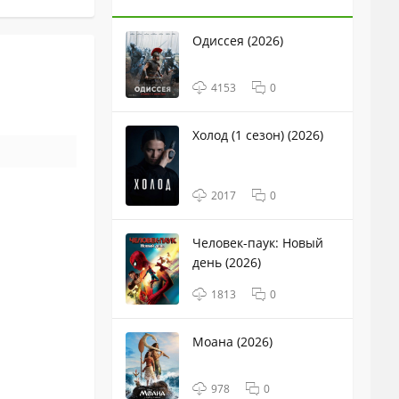
Одиссея (2026)
4153
0
Холод (1 сезон) (2026)
2017
0
Человек-паук: Новый
день (2026)
1813
0
Моана (2026)
978
0