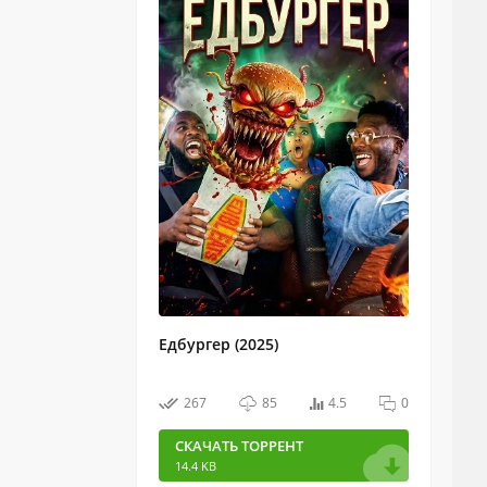
Едбургер (2025)
267
85
4.5
0
СКАЧАТЬ ТОРРЕНТ
14.4 KB