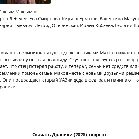
аксим Максимов
он Лебедев, Ева Смирнова, Кирилл Ермаков, Валентина Мазун
ндрей Пынзару, Ингрид Олеринская, Ирина Кобзева, Георгий Во
ожданных зимних каникул с одноклассниками Макса ожидает по
о вызывает у него лишь досаду. Случайно подслушав разговор 
аёт, что отец потерял работу, и теперь у семьи нет средств для
тремлении помочь семье, Макс вместе с новыми друзьями реша
. Они превращают старый УАЗик деда в фудтрак и начинают го
раники.
Скачать Драники (2026) торрент