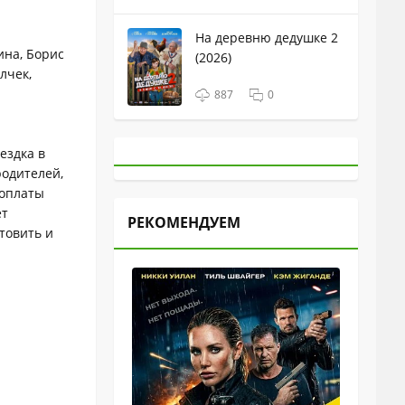
На деревню дедушке 2
ина, Борис
(2026)
лчек,
887
0
ездка в
родителей,
 оплаты
ет
РЕКОМЕНДУЕМ
товить и