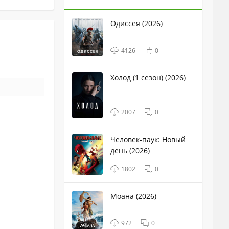
Одиссея (2026)
4126
0
Холод (1 сезон) (2026)
2007
0
Человек-паук: Новый
день (2026)
1802
0
Моана (2026)
972
0