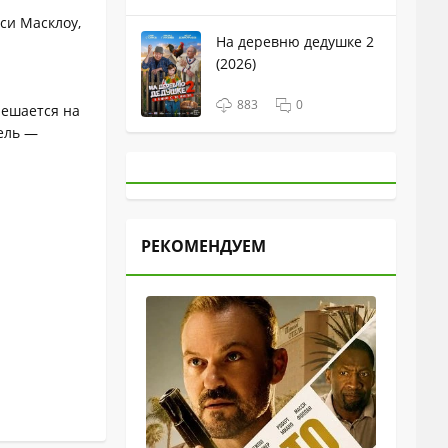
си Масклоу,
На деревню дедушке 2
(2026)
883
0
решается на
ель —
РЕКОМЕНДУЕМ