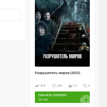
Разрушитель миров (2025)
914
293
2.3
0
СКАЧАТЬ ТОРРЕНТ
59.3 KB