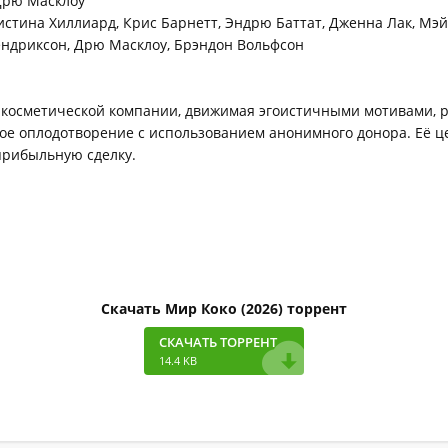
рю Масклоу
стина Хиллиард, Крис Барнетт, Эндрю Баттат, Дженна Лак, Мэй
ндриксон, Дрю Масклоу, Брэндон Вольфсон
 косметической компании, движимая эгоистичными мотивами, 
ое оплодотворение с использованием анонимного донора. Её ц
прибыльную сделку.
Скачать Мир Коко (2026) торрент
СКАЧАТЬ ТОРРЕНТ
14.4 KB