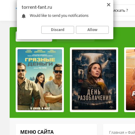
torrent-fant.ru
TORRENT-
FANT.RU
Would like to send you notifications
Discard
Allow
ПОПУЛЯРНЫЕ
РЕЙТИНГОВЫЕ
МЕНЮ САЙТА
Главная
»
Фа