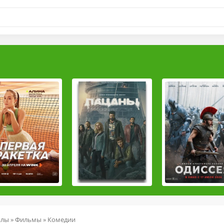
йлы
»
Фильмы
»
Комедии