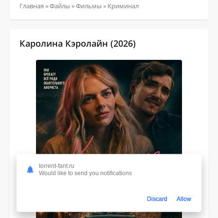
Главная
»
Файлы
»
Фильмы
»
Криминал
Каролина Кэролайн (2026)
torrent-fant.ru
Would like to send you notifications
Discard
Allow