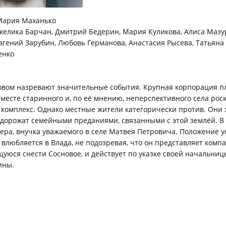
ария Маханько
елика Барчан, Дмитрий Бедерин, Мария Куликова, Алиса Мазу
вгений Зарубин, Любовь Германова, Анастасия Рысева, Татьяна 
енко
новом назревают значительные события. Крупная корпорация п
 месте старинного и, по её мнению, неперспективного села ро
комплекс. Однако местные жители категорически против. Они 
 дорожат семейными преданиями, связанными с этой землёй. В
ера, внучка уважаемого в селе Матвея Петровича. Положение 
а влюбляется в Влада, не подозревая, что он представляет комп
юся снести Сосновое, и действует по указке своей начальниц
ины.