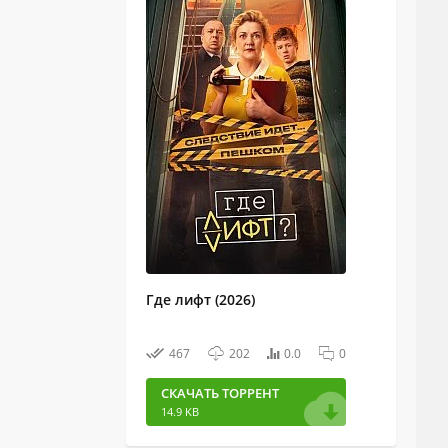
Где лифт (2026)
467
202
0.0
0
СКАЧАТЬ ТОРРЕНТ
14.9 KB