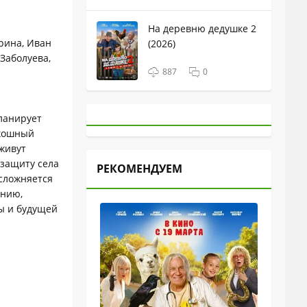
На деревню дедушке 2
рина, Иван
(2026)
Заболуева,
887
0
ланирует
скошный
живут
 защиту села
РЕКОМЕНДУЕМ
усложняется
анию,
ы и будущей