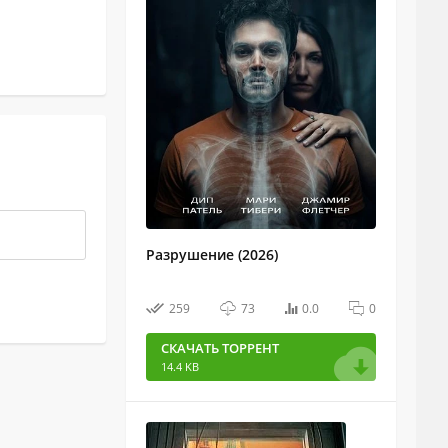
Разрушение (2026)
259
73
0.0
0
СКАЧАТЬ ТОРРЕНТ
14.4 KB