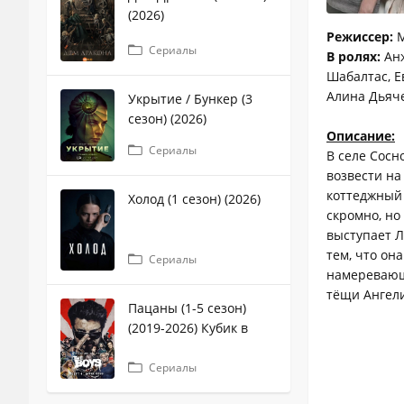
(2026)
Режиссер:
М
Сериалы
В ролях:
Анж
Шабалтас, Е
Алина Дьяч
Укрытие / Бункер (3
сезон) (2026)
Описание:
Сериалы
В селе Сос
возвести на
коттеджный 
Холод (1 сезон) (2026)
скромно, но
выступает Л
тем, что он
Сериалы
намеревающу
тёщи Ангел
Пацаны (1-5 сезон)
(2019-2026) Кубик в
кубе
Сериалы