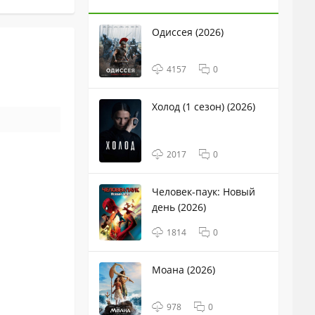
Одиссея (2026)
4157
0
Холод (1 сезон) (2026)
2017
0
Человек-паук: Новый
день (2026)
1814
0
Моана (2026)
978
0