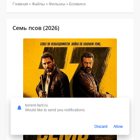
Главная
»
Файлы
»
Фильмы
»
Боевики
Семь псов (2026)
torrent-fant.ru
Would like to send you notifications
Discard
Allow