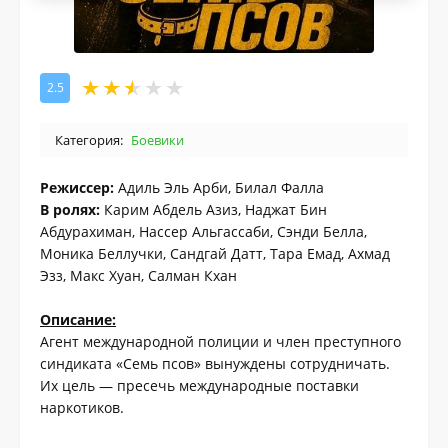
2.5
Категория:
Боевики
Режиссер:
Адиль Эль Арби, Билал Фалла
В ролях:
Карим Абдель Азиз, Наджат Бин
Абдурахиман, Нассер Альгассаби, Сэнди Белла,
Моника Беллучки, Сандгай Датт, Тара Емад, Ахмад
Эзз, Макс Хуан, Салман Кхан
Описание:
Агент международной полиции и член преступного
синдиката «Семь псов» вынуждены сотрудничать.
Их цель — пресечь международные поставки
наркотиков.