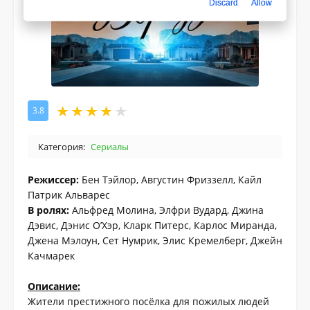
Discard
Allow
3.8
Категория:
Сериалы
Режиссер:
Бен Тэйлор, Августин Фриззелл, Кайл
Патрик Альварес
В ролях:
Альфред Молина, Элфри Вудард, Джина
Дэвис, Дэнис О’Хэр, Кларк Питерс, Карлос Миранда,
Джена Мэлоун, Сет Нумрик, Элис Кремелберг, Джейн
Качмарек
Описание:
Жители престижного посёлка для пожилых людей