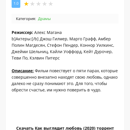
1.0
Категория:
Драмы
Режиссер:
Алекс Магана
b]Актеры:[/b] Джош Гилмер, Марго Графф, Амбер
Полин Магдесян, Стефон Пендер, Коннор Уилкинс,
Джейми Шельниц, Кайли Уоффорд, Кейт Дурочер,
Теви По, Кэлвин Питерс
Описание:
Фильм повествует о пяти парах, которые
совершенно внезапно находят свою любовь, однако
далеко не сразу понимают это. Для того, чтобы
обрести счастье, им нужно поверить в чудо.
Скачать Как выглядит любовь (2020) торрент