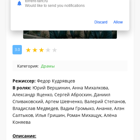
torrent-fant.ru
Would like to send you notifications
Discard
Allow
3.0
Категория:
Драмы
Режиссер:
Федор Кудрявцев
В ролях:
Юрий Вершинин, Анна Михалкова,
Александр Яценко, Сергей Аброскин, Даниил
Спиваковский, Артем Шевченко, Валерий Степанов,
Владислав Медведев, Вадим Громыко, Ананке, Алэн
Салтыков, Илья Гришин, Роман Михащук, Алёна
Коняева
Описание: