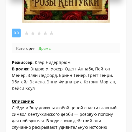
0.0
Категория:
Драмы
Режиссер:
Клэр Нидерпрюм
В ролях:
Эндрю У. Уокер, Одетт Аннабл, Пейтон
Мейер, Элли Ледфорд, Бринн Тейер, Грегг Генри,
Эбигейл Эсмена, Энни Фицпатрик, Кэтрин Морган,
Кейси Коул
Описание:
Сейди и Эшу должны любой ценой спасти главный
символ Кентуккийского дерби — розовую попону
для победителя. В ходе своих действий они
случайно раскрывают удивительную историю