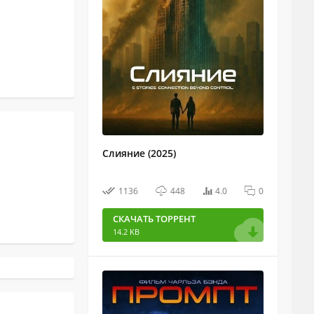
Слияние (2025)
1136
448
4.0
0
СКАЧАТЬ ТОРРЕНТ
14.2 KB