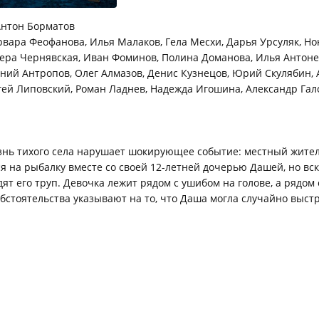
нтон Борматов
вара Феофанова, Илья Малаков, Гела Месхи, Дарья Урсуляк, Н
ера Чернявская, Иван Фоминов, Полина Доманова, Илья Антоне
ений Антропов, Олег Алмазов, Денис Кузнецов, Юрий Скулябин,
гей Липовский, Роман Ладнев, Надежда Игошина, Александр Гал
нь тихого села нарушает шокирующее событие: местный жите
я на рыбалку вместе со своей 12-летней дочерью Дашей, но вс
дят его труп. Девочка лежит рядом с ушибом на голове, а рядом
обстоятельства указывают на то, что Даша могла случайно выст