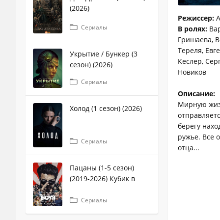
(2026)
Режиссер:
А
Сериалы
В ролях:
Вар
Гришаева, В
Тереля, Евг
Укрытие / Бункер (3
Кеслер, Сер
сезон) (2026)
Новиков
Сериалы
Описание:
Мирную жиз
Холод (1 сезон) (2026)
отправляетс
берегу нахо
ружье. Все 
Сериалы
отца...
Пацаны (1-5 сезон)
(2019-2026) Кубик в
кубе
Сериалы