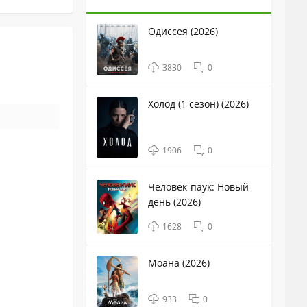
Одиссея (2026)
3830
0
Холод (1 сезон) (2026)
1906
0
Человек-паук: Новый
день (2026)
1628
0
Моана (2026)
933
0