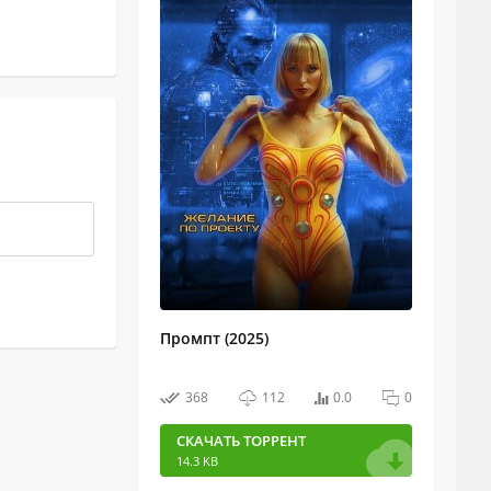
Промпт (2025)
368
112
0.0
0
СКАЧАТЬ ТОРРЕНТ
14.3 KB