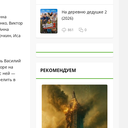
На деревню дедушке 2
онна
(2026)
нко, Виктор
 Анна
861
0
очкин, Иса
ль Василий
коре на
РЕКОМЕНДУЕМ
 с ней —
релить в