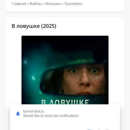
Главная
»
Файлы
»
Фильмы
»
Триллеры
В ловушке (2025)
torrent-fant.ru
Would like to send you notifications