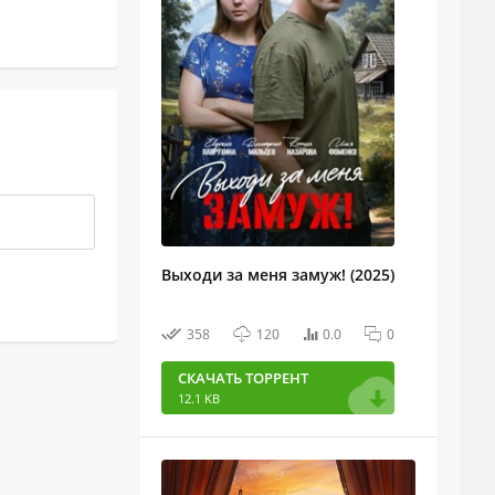
Выходи за меня замуж! (2025)
358
120
0.0
0
СКАЧАТЬ ТОРРЕНТ
12.1 KB