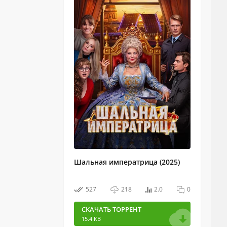
Шальная императрица (2025)
527
218
2.0
0
СКАЧАТЬ ТОРРЕНТ
15.4 KB