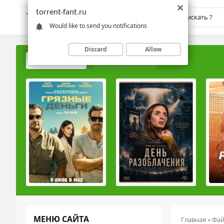
torrent-fant.ru
TORRENT-
FANT.RU
Would like to send you notifications
Discard
Allow
ПОПУЛЯРНЫЕ
РЕЙТИНГОВЫЕ
МЕНЮ САЙТА
Главная
»
Фа