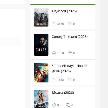
Одиссея (2026)
3836
0
Холод (1 сезон) (2026)
1908
0
Человек-паук: Новый
день (2026)
1632
0
Моана (2026)
935
0