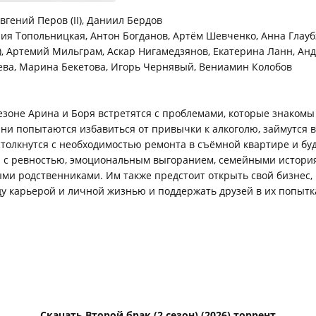
вгений Перов (II), Даниил Бердов
я Топольницкая, Антон Богданов, Артём Шевченко, Анна Глауб
II), Артемий Мильграм, Аскар Нигамедзянов, Екатерина Ланн, Ан
ва, Марина Бекетова, Игорь Чернявый, Вениамин Колобов
езоне Арина и Боря встретятся с проблемами, которые знаком
ни попытаются избавиться от привычки к алкоголю, займутся 
столкнутся с необходимостью ремонта в съёмной квартире и бу
я с ревностью, эмоциональным выгоранием, семейными истори
и родственниками. Им также предстоит открыть свой бизнес,
у карьерой и личной жизнью и поддержать друзей в их попытк
Скачать Второй брак (2 сезон) (2026) торрент