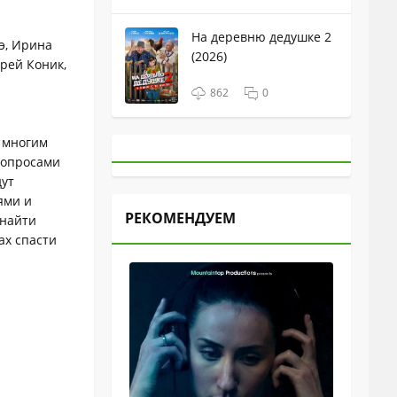
На деревню дедушке 2
э, Ирина
(2026)
дрей Коник,
862
0
ы многим
вопросами
дут
ями и
РЕКОМЕНДУЕМ
 найти
ах спасти