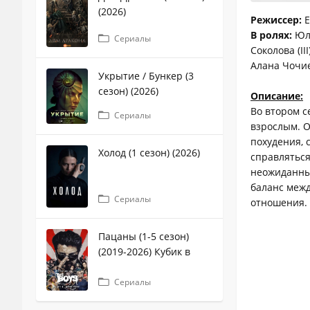
(2026)
Режиссер:
Е
В ролях:
Юли
Сериалы
Соколова (I
Алана Чочие
Укрытие / Бункер (3
сезон) (2026)
Описание:
Во втором с
Сериалы
взрослым. О
похудения, 
Холод (1 сезон) (2026)
справлятьс
неожиданным
баланс межд
Сериалы
отношения.
Пацаны (1-5 сезон)
(2019-2026) Кубик в
кубе
Сериалы