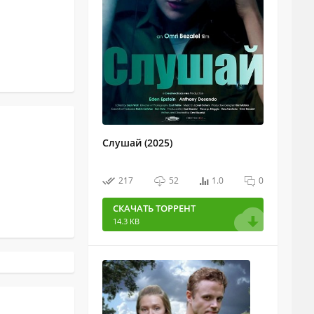
Слушай (2025)
217
52
1.0
0
СКАЧАТЬ ТОРРЕНТ
14.3 KB