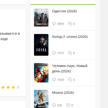
Одиссея (2026)
3866
0
азывается в
Холод (1 сезон) (2026)
 ходе
1916
0
Человек-паук: Новый
день (2026)
1658
0
Моана (2026)
936
0