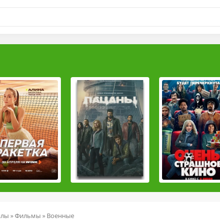
йлы
»
Фильмы
» Военные