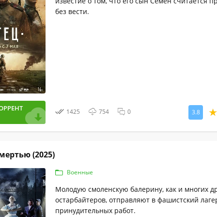
известие о том, что его сын Семен считается 
без вести.
ОРРЕНТ
1425
754
0
3.8
смертью (2025)
Военные
Молодую смоленскую балерину, как и многих д
остарбайтеров, отправляют в фашистский лаге
принудительных работ.