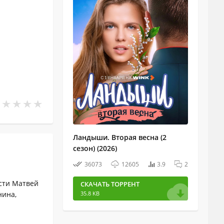
Ландыши. Вторая весна (2
сезон) (2026)
36073
12605
3.9
2
асти Матвей
СКАЧАТЬ ТОРРЕНТ
35.8 KB
нина,