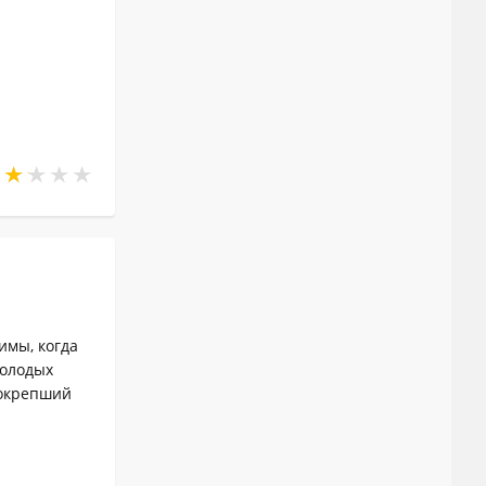
имы, когда
молодых
еокрепший