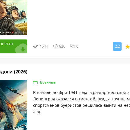
ОРРЕНТ
1544
826
0
2.2
доги (2026)
Военные
В начале ноября 1941 года, в разгар жестокой з
Ленинград оказался в тисках блокады, группа 
спортсменов-буеристов решилась выйти на н
лед.