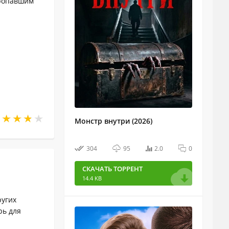
пропавшим
Монстр внутри (2026)
304
95
2.0
0
СКАЧАТЬ ТОРРЕНТ
14.4 KB
ругих
рь для