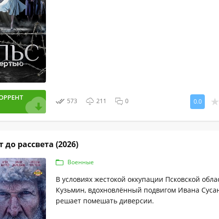
ОРРЕНТ
573
211
0
0.0
 до рассвета (2026)
Военные
В условиях жестокой оккупации Псковской обл
Кузьмин, вдохновлённый подвигом Ивана Суса
решает помешать диверсии.