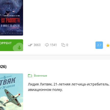
ОРРЕНТ
3663
1541
0
2.7
026)
Военные
Лидия Литвяк, 21-летняя летчица-истребитель,
авиационном полку.