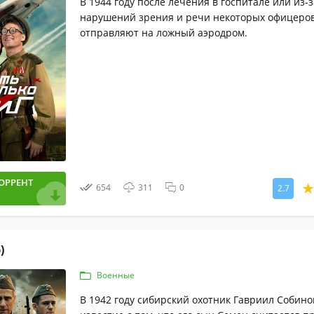
В 1944 году после лечения в госпитале или из-з
нарушений зрения и речи некоторых офицеро
отправляют на ложный аэродром.
ОРРЕНТ
654
311
0
2.7
)
Военные
В 1942 году сибирский охотник Гавриил Собино