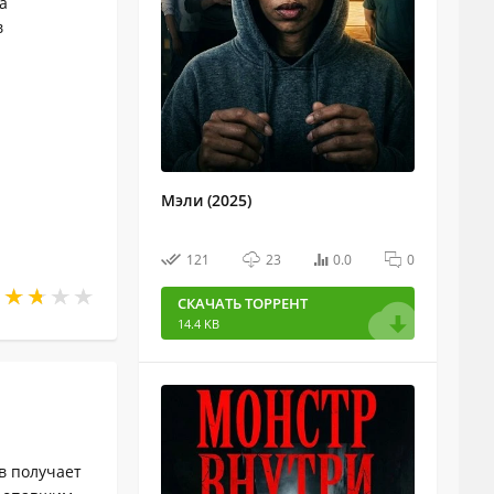
а
в
Мэли (2025)
121
23
0.0
0
СКАЧАТЬ ТОРРЕНТ
14.4 KB
в получает