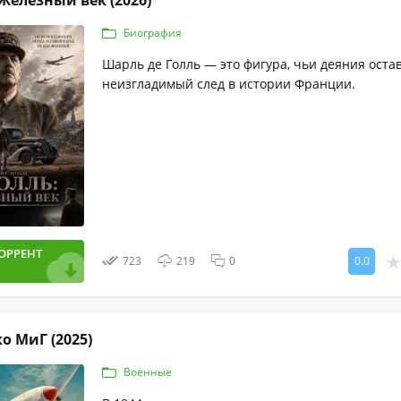
 Железный век (2026)
Биография
Шарль де Голль — это фигура, чьи деяния оста
неизгладимый след в истории Франции.
ОРРЕНТ
723
219
0
0.0
о МиГ (2025)
Военные