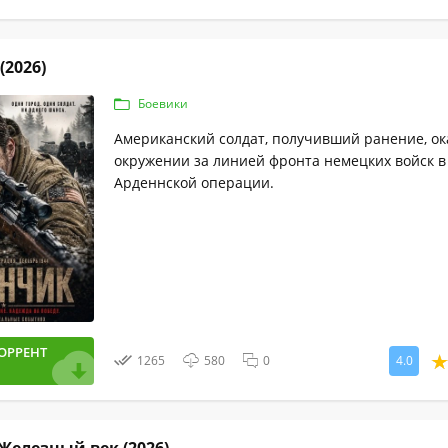
(2026)
Боевики
Американский солдат, получивший ранение, ок
окружении за линией фронта немецких войск в
Арденнской операции.
ОРРЕНТ
1265
580
0
4.0