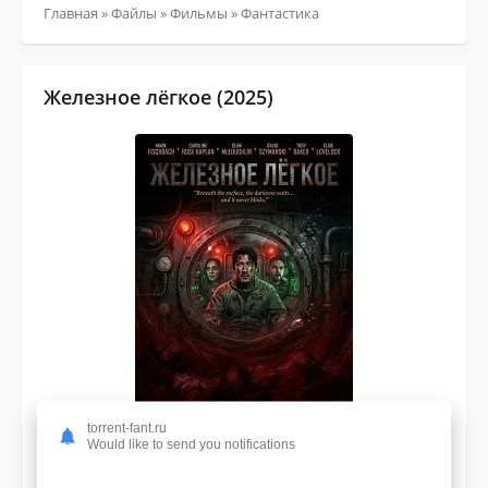
Главная
»
Файлы
»
Фильмы
»
Фантастика
Железное лёгкое (2025)
torrent-fant.ru
Would like to send you notifications
3.3