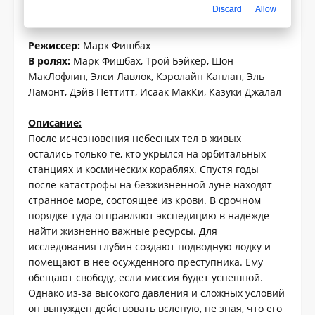
Discard
Allow
Категория:
Фантастика
Режиссер:
Марк Фишбах
В ролях:
Марк Фишбах, Трой Бэйкер, Шон
МакЛофлин, Элси Лавлок, Кэролайн Каплан, Эль
Ламонт, Дэйв Петтитт, Исаак МакКи, Казуки Джалал
Описание:
После исчезновения небесных тел в живых
остались только те, кто укрылся на орбитальных
станциях и космических кораблях. Спустя годы
после катастрофы на безжизненной луне находят
странное море, состоящее из крови. В срочном
порядке туда отправляют экспедицию в надежде
найти жизненно важные ресурсы. Для
исследования глубин создают подводную лодку и
помещают в неё осуждённого преступника. Ему
обещают свободу, если миссия будет успешной.
Однако из-за высокого давления и сложных условий
он вынужден действовать вслепую, не зная, что его