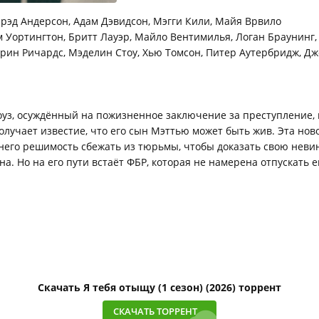
рэд Андерсон, Адам Дэвидсон, Мэгги Кили, Майя Врвило
 Уортингтон, Бритт Лауэр, Майло Вентимилья, Логан Браунинг,
рин Ричардс, Мэделин Стоу, Хью Томсон, Питер Аутербридж, Д
уз, осуждённый на пожизненное заключение за преступление, 
олучает известие, что его сын Мэттью может быть жив. Эта нов
него решимость сбежать из тюрьмы, чтобы доказать свою неви
на. Но на его пути встаёт ФБР, которая не намерена отпускать е
Скачать Я тебя отыщу (1 сезон) (2026) торрент
СКАЧАТЬ ТОРРЕНТ