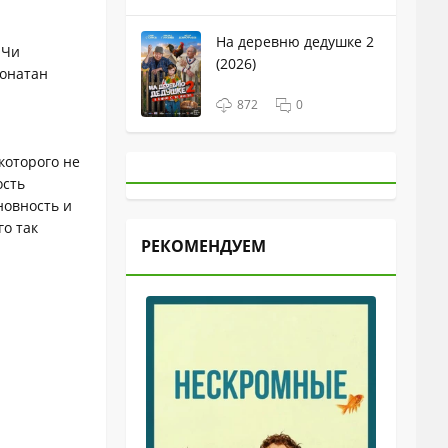
На деревню дедушке 2
 Чи
(2026)
жонатан
872
0
которого не
ость
новность и
го так
РЕКОМЕНДУЕМ