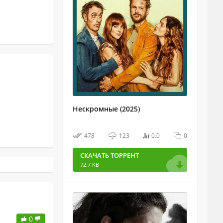
Нескромные (2025)
478
123
0.0
0
СКАЧАТЬ ТОРРЕНТ
72.7 KB
0