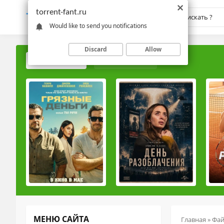
torrent-fant.ru
TORRENT-
FANT.RU
Would like to send you notifications
Discard
Allow
ПОПУЛЯРНЫЕ
РЕЙТИНГОВЫЕ
МЕНЮ САЙТА
Главная
»
Фа