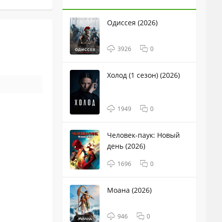
Одиссея (2026)
3926
0
Холод (1 сезон) (2026)
1949
0
Человек-паук: Новый
день (2026)
1696
0
Моана (2026)
946
0