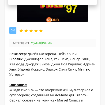
5.0
Категория:
Мультфильмы
Режиссер:
Джейк Касторена, Чейз Конли
В ролях:
Дженнифер Хейл, Рэй Чейз, Ленор Занн,
Кэл Додд, Джордж Бьюза, Джон Пол Карлиак, Адриан
Хью, Эйджей Локасио, Элисон Сили-Смит, Мэттью
Уотерсон
Описание:
«Люди Икс ’97» — это американский мультсериал о
супергероях, созданный Бо ДеМайо для Disney+.
Сериал основан на комиксах Marvel Comics и