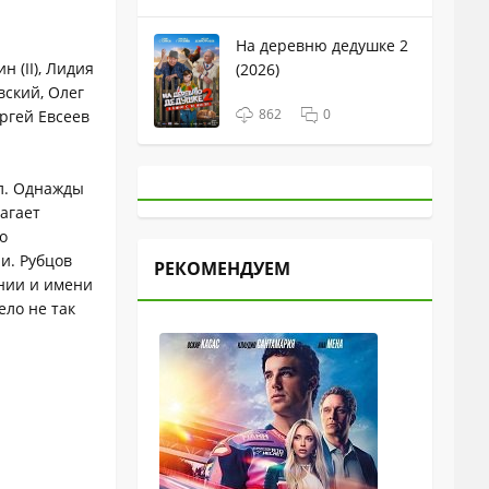
На деревню дедушке 2
 (II), Лидия
(2026)
вский, Олег
862
0
ргей Евсеев
ил. Однажды
агает
о
и. Рубцов
РЕКОМЕНДУЕМ
нии и имени
ело не так