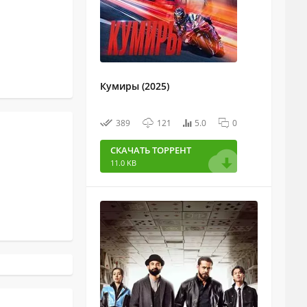
Кумиры (2025)
389
121
5.0
0
СКАЧАТЬ ТОРРЕНТ
11.0 KB