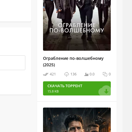
Ограбление по-волшебному
(2025)
421
136
0.0
0
СКАЧАТЬ ТОРРЕНТ
15.8 KB