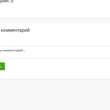
рии: 0
 комментарий
ь