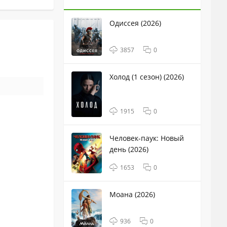
Одиссея (2026)
3857
0
Холод (1 сезон) (2026)
1915
0
Человек-паук: Новый
день (2026)
1653
0
Моана (2026)
936
0