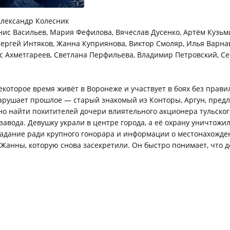
лександр Колесник
ис Васильев, Мария Фефилова, Вячеслав Дусенко, Артём Кузьмин
ергей Интяков, Жанна Куприянова, Виктор Смоляр, Илья Варна
с Ахметгареев, Светлана Перфильева, Владимир Петровский, Се
которое время живёт в Воронеже и участвует в боях без прав
арушает прошлое — старый знакомый из Конторы, Аргун, предл
но найти похитителей дочери влиятельного акционера тульског
завода. Девушку украли в центре города, а её охрану уничтожил
задание ради крупного гонорара и информации о местонахожде
Жанны, которую снова засекретили. Он быстро понимает, что д