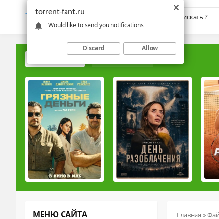
torrent-fant.ru
TORRENT-
FANT.RU
Would like to send you notifications
Discard
Allow
ПОПУЛЯРНЫЕ
РЕЙТИНГОВЫЕ
МЕНЮ САЙТА
Главная
»
Фа