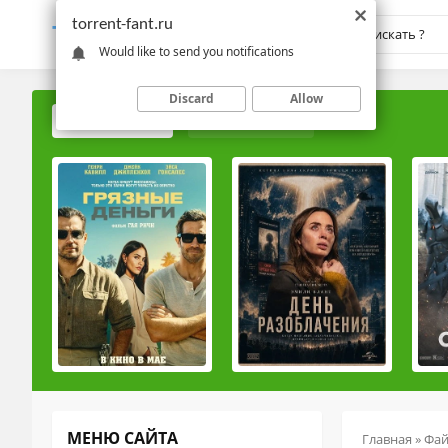
torrent-fant.ru
TORRENT-
FANT.RU
Would like to send you notifications
Discard
Allow
ПОПУЛЯРНЫЕ
РЕЙТИНГОВЫЕ
МЕНЮ САЙТА
Главная
»
Фа