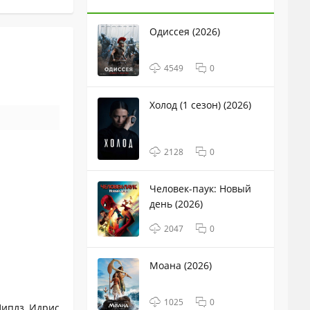
Одиссея (2026)
4549
0
Холод (1 сезон) (2026)
2128
0
Человек-паук: Новый
день (2026)
2047
0
Моана (2026)
1025
0
Пиплз, Идрис