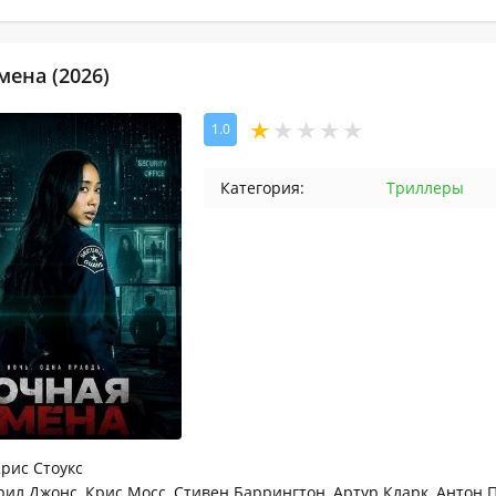
мена (2026)
1.0
Категория:
Триллеры
рис Стоукс
ил Джонс, Крис Мосс, Стивен Баррингтон, Артур Кларк, Антон 