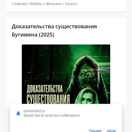
Главная
»
Файлы
»
Фильмы
»
Ужасы
Доказательства существования
Бугимена (2025)
torrent-fant.ru
Would like to send you notifications
Discard
Allow