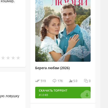
 кошмар,
Берега любви (2026)
519
176
5.0
0
СКАЧАТЬ ТОРРЕНТ
41.0 KB
ную ловушку