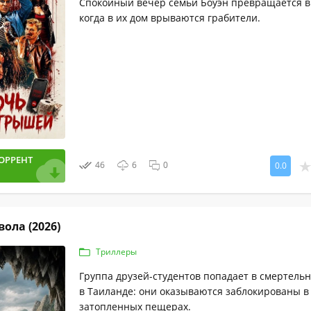
Спокойный вечер семьи Боуэн превращается в
когда в их дом врываются грабители.
ОРРЕНТ
46
6
0
0.0
вола (2026)
Триллеры
Группа друзей-студентов попадает в смертель
в Таиланде: они оказываются заблокированы в
затопленных пещерах.