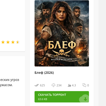
Блеф (2026)
еских угроз
ужасом.
625
234
4.3
0
СКАЧАТЬ ТОРРЕНТ
63.6 KB