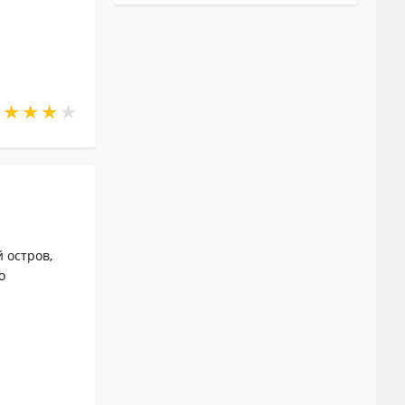
 остров,
о