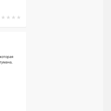
 которая
тумана,