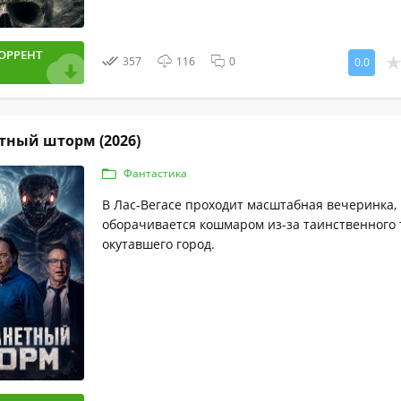
ОРРЕНТ
357
116
0
0.0
тный шторм (2026)
Фантастика
В Лас-Вегасе проходит масштабная вечеринка,
оборачивается кошмаром из-за таинственного 
окутавшего город.