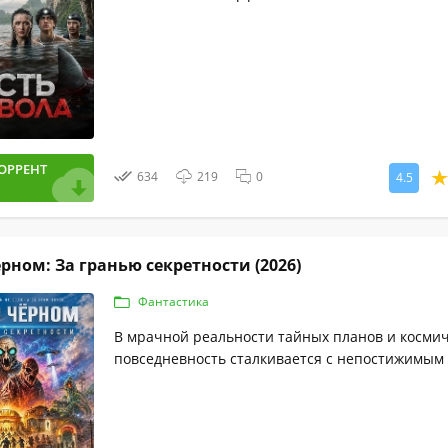
ОРРЕНТ
634
219
0
4.5
рном: За гранью секретности (2026)
Фантастика
В мрачной реальности тайных планов и космич
повседневность сталкивается с непостижимым 