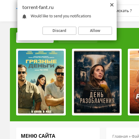
torrent-fant.ru
TORRENT-
FANT.RU
Would like to send you notifications
Discard
Allow
ПОПУЛЯРНЫЕ
РЕЙТИНГОВЫЕ
МЕНЮ САЙТА
Главная
»
Фа