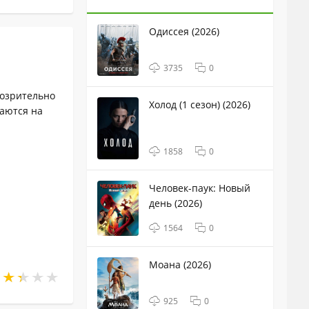
Одиссея (2026)
3735
0
дозрительно
Холод (1 сезон) (2026)
ваются на
1858
0
Человек-паук: Новый
день (2026)
1564
0
Моана (2026)
925
0