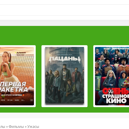
йлы
»
Фильмы
» Ужасы