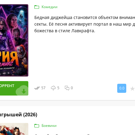
Комедии
Бедная диджейша становится объектом внима
секты. Её песня активирует портал в наш мир 
божества в стиле Лавкрафта.
ОРРЕНТ
57
5
0
0.0
грышей (2026)
Боевики