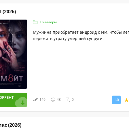
(2026)
Триллеры
Мужчина приобретает андроид с ИИ, чтобы ле
пережить утрату умершей супруги.
ОРРЕНТ
149
48
0
1.0
кс (2026)