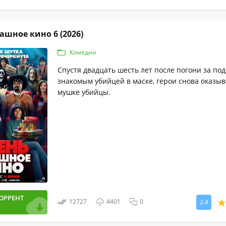
ашное кино 6 (2026)
Комедии
Спустя двадцать шесть лет после погони за по
знакомым убийцей в маске, герои снова оказы
мушке убийцы.
ОРРЕНТ
12727
4401
0
2.4