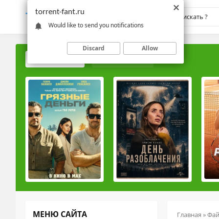
torrent-fant.ru
TORRENT-
FANT.RU
Would like to send you notifications
Discard
Allow
ПОПУЛЯРНЫЕ
РЕЙТИНГОВЫЕ
МЕНЮ САЙТА
Главная
»
Фа