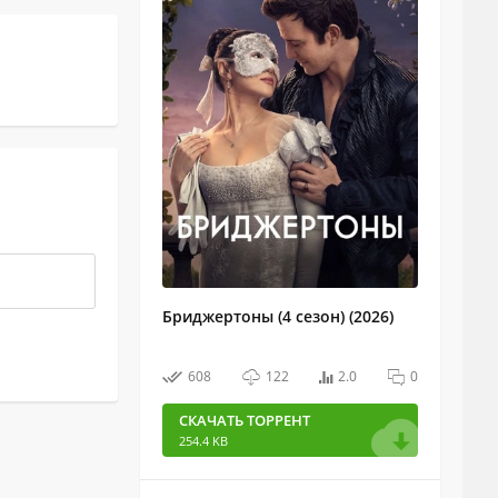
Бриджертоны (4 сезон) (2026)
608
122
2.0
0
СКАЧАТЬ ТОРРЕНТ
254.4 KB