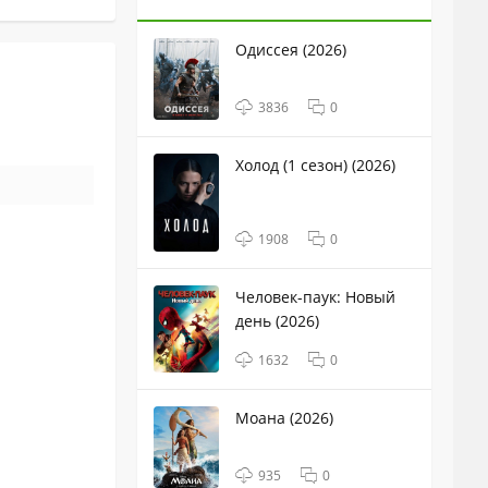
Одиссея (2026)
3836
0
Холод (1 сезон) (2026)
1908
0
Человек-паук: Новый
день (2026)
1632
0
Моана (2026)
935
0