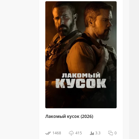
Лакомый кусок (2026)
1468
415
3.3
0