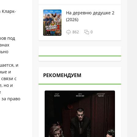
 Кларк-
На деревню дедушке 2
(2026)
862
0
ров под
анах
льно
ается, и
ные и
РЕКОМЕНДУЕМ
 связи с
, но и
е
 за право