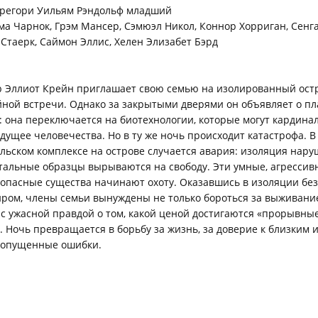
регори Уильям Рэндольф младший
а Чарнок, Грэм Мансер, Сэмюэл Никол, Коннор Хорриган, Сенга
 Стаерк, Саймон Эллис, Хелен Элизабет Бэрд
 Эллиот Крейн приглашает свою семью на изолированный ост
ной встречи. Однако за закрытыми дверями он объявляет о пл
 она переключается на биотехнологии, которые могут кардина
дущее человечества. Но в ту же ночь происходит катастрофа. В
льском комплексе на острове случается авария: изоляция наруш
альные образцы вырываются на свободу. Эти умные, агрессив
опасные существа начинают охоту. Оказавшись в изоляции без
ом, члены семьи вынуждены не только бороться за выживание
 с ужасной правдой о том, какой ценой достигаются «прорывны
. Ночь превращается в борьбу за жизнь, за доверие к близким и
допущенные ошибки.