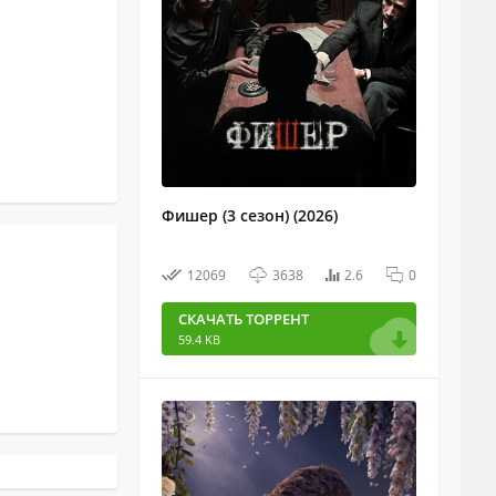
Фишер (3 сезон) (2026)
12069
3638
2.6
0
СКАЧАТЬ ТОРРЕНТ
59.4 KB