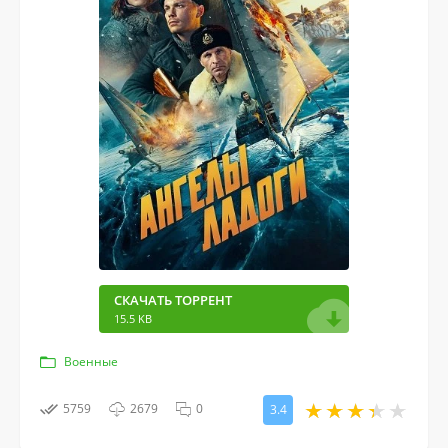
СКАЧАТЬ ТОРРЕНТ
15.5 KB
Военные
5759
2679
0
3.4