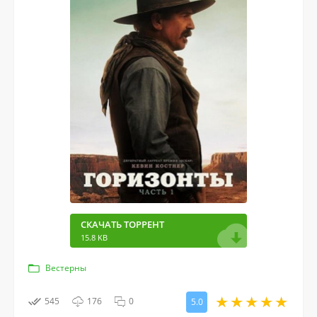
СКАЧАТЬ ТОРРЕНТ
15.8 KB
Вестерны
545
176
0
5.0