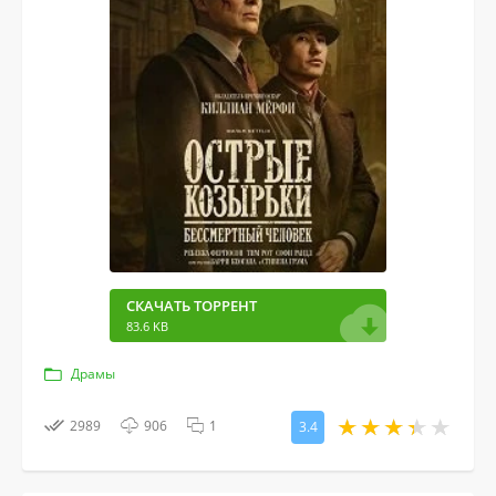
СКАЧАТЬ ТОРРЕНТ
83.6 KB
Драмы
2989
906
1
3.4