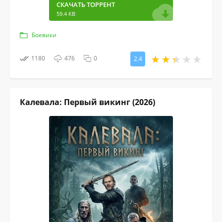
СКАЧАТЬ ТОРРЕНТ
59.4 KB
Боевики
1180
476
0
2.4
Калевала: Первый викинг (2026)