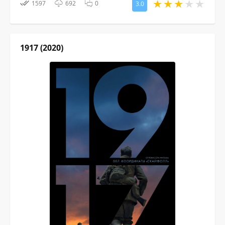
1597
692
0
3.0
1917 (2020)