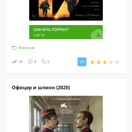
СКАЧАТЬ ТОРРЕНТ
2.06 ГБ
Военные
36
9
0
3.0
Офицер и шпион (2020)