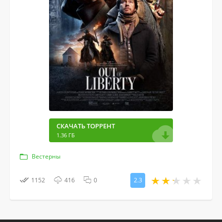
СКАЧАТЬ ТОРРЕНТ
1.36 ГБ
Вестерны
1152
416
0
2.3