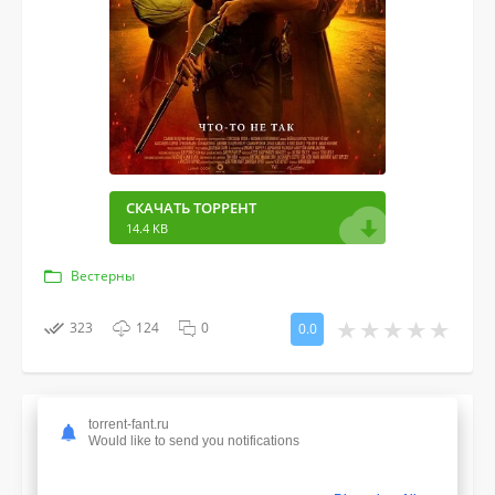
СКАЧАТЬ ТОРРЕНТ
14.4 KB
Вестерны
323
124
0
0.0
Похороните их поглубже (2025)
torrent-fant.ru
Would like to send you notifications