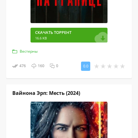
СКАЧАТЬ ТОРРЕНТ
16.6 KB
Вестерны
476
160
0
0.0
Вайнона Эрп: Месть (2024)