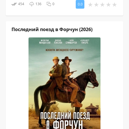
454
136
0
0.0
Последний поезд в Форчун (2026)