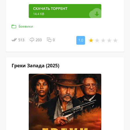
СКАЧАТЬ ТОРРЕНТ
14.4 KB
Боевики
513
203
0
1.0
Грехи Запада (2025)